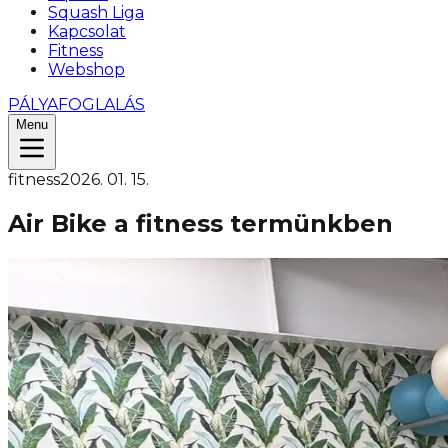
Squash Liga
Kapcsolat
Fitness
Webshop
PÁLYAFOGLALÁS
Menu
fitness
2026. 01. 15.
Air Bike a fitness termünkben