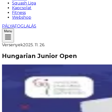
Squash Liga
Kapcsolat
Fitness
Webshop
PÁLYAFOGLALÁS
Menu
Versenyek
2025. 11. 26.
Hungarian Junior Open