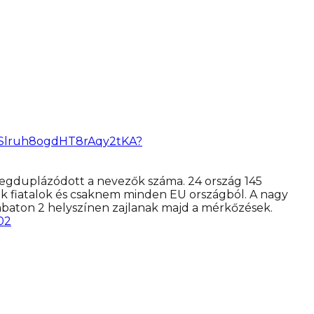
SSlruh8ogdHT8rAqy2tKA?
megduplázódott a nevezők száma. 24 ország 145
ek fiatalok és csaknem minden EU országból. A nagy
mbaton 2 helyszínen zajlanak majd a mérkőzések.
02