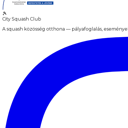
🎾
City Squash Club
A squash közösség otthona — pályafoglalás, események