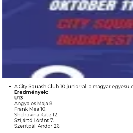
A City Squash Club 10 juniorral a magyar egyesü
Eredmények:
U13
Angyalos Maja 8.
Frank Méa 10.
Shchokina Kate 12.
Szíjártó Lóránt 7.
Szentpáli Andor 26.