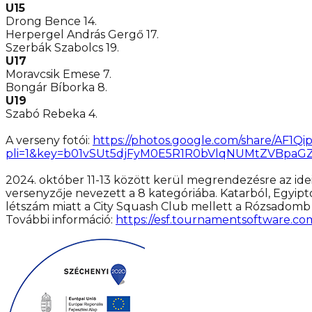
U15
Drong Bence 14.
Herpergel András Gergő 17.
Szerbák Szabolcs 19.
U17
Moravcsik Emese 7.
Bongár Bíborka 8.
U19
Szabó Rebeka 4.
A verseny fotói:
https://photos.google.com/share/A
pli=1&key=b01vSUt5djFyM0E5R1R0bVlqNUMtZVBpa
2024. október 11-13 között kerül megrendezésre az id
versenyzője nevezett a 8 kategóriába. Katarból, Egyip
létszám miatt a City Squash Club mellett a Rózsadomb 
További információ:
https://esf.tournamentsoftware