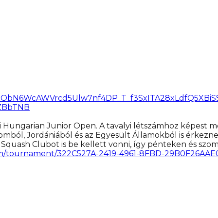
F1QipObN6WcAWVrcd5Ulw7nf4DP_T_f3SxITA28xLdfQ5XBi
GZBbTNB
ei Hungarian Junior Open. A tavalyi létszámhoz képest 
tomból, Jordániából és az Egyesült Államokból is érkezn
Squash Clubot is be kellett vonni, így pénteken és szo
.com/tournament/322C527A-2419-4961-8FBD-29B0F26AAE