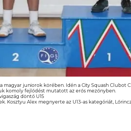
 a magyar juniorok körében. Idén a City Squash Clubot C
kuk komoly fejlődést mutatott az erős mezőnyben.
 vigaszág döntő U15
k. Kosztyu Alex megnyerte az U13-as kategóriát, Lőrincz