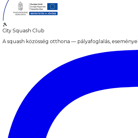
🎾
City Squash Club
A squash közösség otthona — pályafoglalás, események