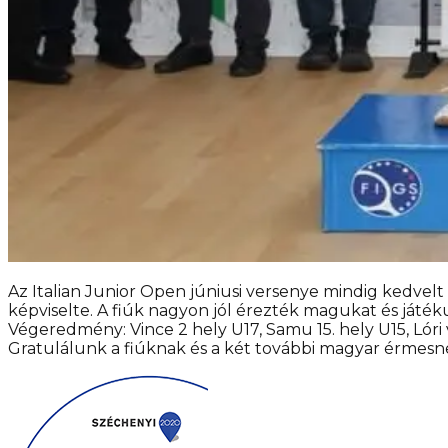
Az Italian Junior Open júniusi versenye mindig kedvelt
képviselte. A fiúk nagyon jól érezték magukat és játé
Végeredmény: Vince 2 hely U17, Samu 15. hely U15, Lóri
Gratulálunk a fiúknak és a két további magyar érmesne